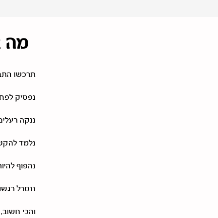
מה א
תרכשו התב
נפסיק לפחד
ננקה רעלים
נלמד להקשי
נהפוף להיות האדם שאליו
ננטרל רגשו
והכי חשוב, 