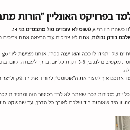
מד בפרויקט האונליין ״הורות מתב
 כשהם היו בני 6,
פשוט לא עובדים מול מתבגרים בני 14.
לכם בודק גבולות
, אתם לא צריכים עוד הרצאה אתם צריכים 
 "תגידו לו ככה והוא יענה ככה". אנחנו מציעות ליווי On-the-go.
לא צריך לפנות זמן ביומן: ליווי יומיומי , מקשיבים לנו, בין 3-8 דקות כל
ה.
ד אתכם איך לעצור את ה"אוטומט", להוריד את הדופק ולייצר 
ל יום, מזכירות לכם שאתם לא לבד בסיפור הזה ומחזירות לכ
נו. זו היד שאוחזת ביד שלכם לאורך כל הדרך, עד שהשקט חוזר 