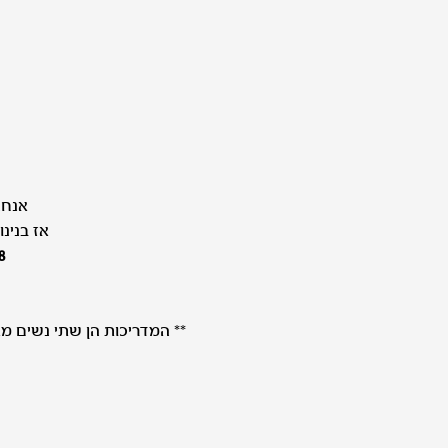
אנחנ
אז בנינ
-8
** המדריכות הן שתי נשים מא