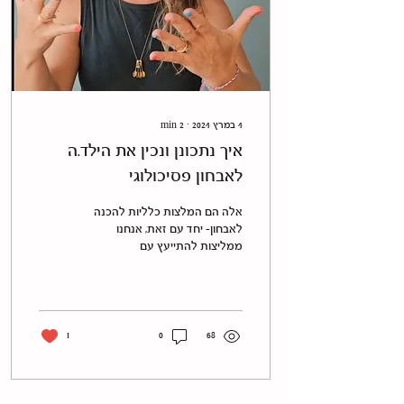
4 במרץ 2024
∙
2
min
איך נתכונן ונכין את הילד.ה
לאבחון פסיכולוגי
אלה הם המלצות כלליות להכנה
לאבחון- יחד עם זאת, אנחנו
ממליצות להתייעץ עם
הפסיכולוגית/ מנהלת המרכז כדי
לקבל הכוונה מדוייקת יותר, בעט
הצורך....
1
0
68