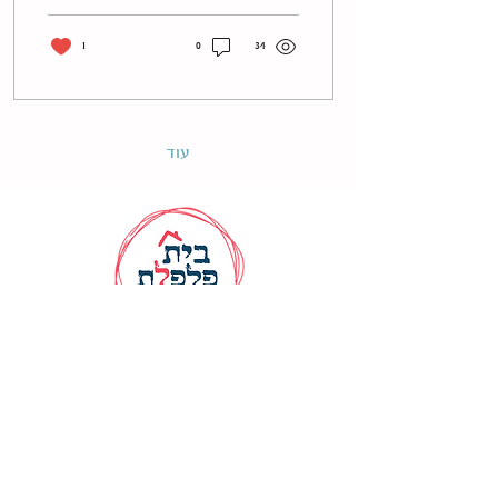
1
0
34
עוד
יש שאלות? מוזמנים ליצור קשר
התקשרו
055-9441477
או תכתבו
לנו
beitpilpellet@gmail.com