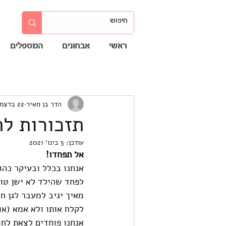
ראשי
אבחונים
המטפלים
הדר בן מאיר
22 בדצמ׳ 2020
תזכורות להו
עודכן:
5 בינו׳ 2021
אל תפחדו!
אנחנו בכלל ובעיקר כהו
לפחד שהילד לא ישן טוב
מאיך יגיב למעבר לגן ח
לקלח אותו ולא אמא (או
אנחנו פוחדים לצאת לחו