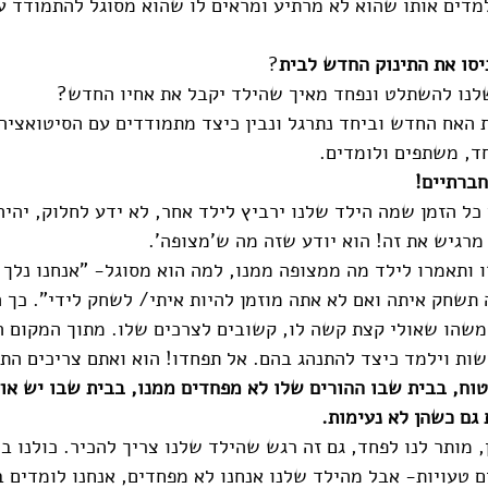
למדים אותו שהוא לא מרתיע ומראים לו שהוא מסוגל להתמודד ע
סו את התינוק החדש לבית
? 
שלנו להשתלט ונפחד מאיך שהילד יקבל את אחיו החדש? 
 האח החדש וביחד נתרגל ונבין כיצד מתמודדים עם הסיטואציה
ד, משתפים ולומדים.
ברתיים!
כל הזמן שמה הילד שלנו ירביץ לילד אחר, לא ידע לחלוק, יהיה 
 מרגיש את זה! הוא יודע שזה מה ש'מצופה'. 
 ותאמרו לילד מה ממצופה ממנו, למה הוא מסוגל- "אנחנו נלך 
ם תרצה תשחק איתה ואם לא אתה מוזמן להיות איתי/ לשחק לידי". כך 
משהו שאולי קצת קשה לו, קשובים לצרכים שלו. מתוך המקום הז
ות וילמד כיצד להתנהג בהם. אל תפחדו! הוא ואתם צריכים התנ
טוח, בבית שבו ההורים שלו לא מפחדים ממנו, בבית שבו יש אוז
גם כשהן לא נעימות.
, מותר לנו לפחד, גם זה רגש שהילד שלנו צריך להכיר. כולנו בנ
ם טעויות- אבל מהילד שלנו אנחנו לא מפחדים, אנחנו לומדים ב