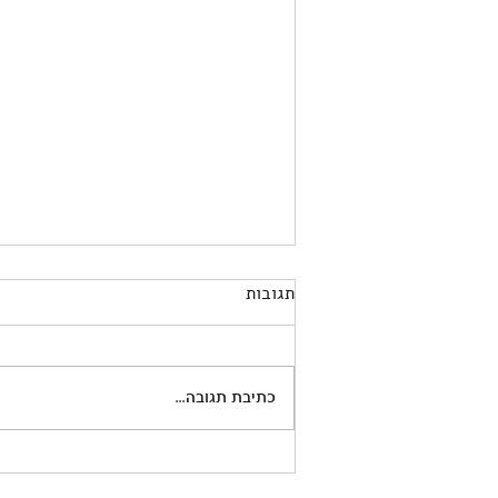
תגובות
כתיבת תגובה...
מדברים עם ילדים על חטופים?