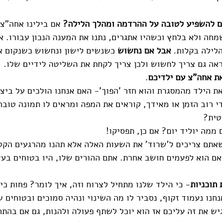
לים להשפיע לטובה על ההרדמה ומהלך הלילה?
 אם בילינו אחה"צ 
מחה ולא בלחץ וכשהיו אתגרים, נתנו את המענה הנכון עבורו. א
לילה בקלות. 
אבל אם נחשוש
 כשנשים לישון ונחשוש כשנקום אל
ראה גם צריך לחשוש ולכן צריך לקחת את השליטה לידיים שלו.
את אחה"צ עם ילדיכם
. 
 הילד מהמסגרת והוא חזר 'הפוך'- האם אנחנו הולכים על ביצי
י רוב הזמן או מאידך, קוראים את המפה ומראים לו תמונה טובה,
טית? 
ממה יוליד יום? אם כן, תפסיקו! 
אתם צריכים ל'שרוד' את השעות האלה אלא תהנו מהרגעים הקט
 אם הוא לפעמים חושב אחרת. אתם ההורים שלו, היו בטוחים בע
תוכניות
- כי הילד שלנו מתחיל לצרוח וזה, איך לומר? פחות כיף
חנו נעמוד זקוף, נסביר לו מה השינוי ונהיה סמוכים ובטוחים ש
ש את זה עליכם אז הוא יוכל לשתף פעולה ולהנות, גם אם בהתח