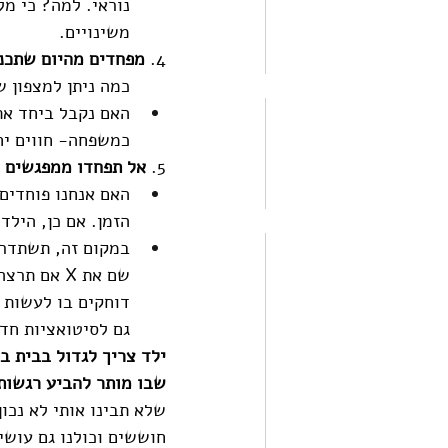
נוראי. למה? כי מ
משינויים.
4. 
מפחדים מהיום שתכני
כמה ניתן למצפון 
האם נקבל ביחד את
כמשפחה- חווים יח
5. 
אל תפחדו ממפגשים ח
האם אנחנו פוחדים 
הזמן. אם כן, הילד
במקום זה, תשתדרו
שם את X א
דוחקים בו לעשות 
גם לסיטואציות חדש
ילד צריך לגדול בבית ב
שבו מותר להביע רגשות 
שלא תבינו אותי לא נכון
חוששים וכולנו גם עושי