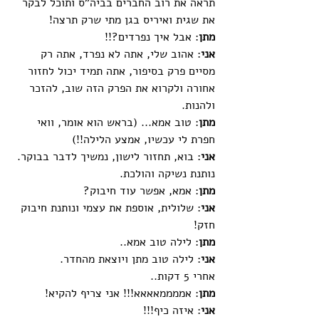
תראה את רוב החברים בביה"ס ותוכל לבקר 
את שגית ואיריס בגן מתי שרק תרצה!
מתן
: אבל איך נפרדים?!!
אני
: אהוב שלי, אתה לא נפרד, אתה רק 
מסיים פרק בסיפור, אתה תמיד יכול לחזור 
אחורה ולקרוא את הפרק הזה שוב, להזכר 
ולהנות.
מתן
: טוב אמא... (בראש הוא אומר, וואי 
חפרת לי עכשיו, אמצע הלילה!!)
אני
: בוא, תחזור לישון, נמשיך לדבר בבוקר. 
נותנת נשיקה והולכת.
מתן
: אמא, אפשר עוד חיבוק?
אני
: שלולית, אוספת את עצמי ונותנת חיבוק 
חזק!
מתן
: לילה טוב אמא..
אני
: לילה טוב מתן ויוצאת מהחדר.
אחרי 5 דקות..
מתן
: אממממאאאא!!! אני צריף להקיא!
אני
: איזה כיף!!!