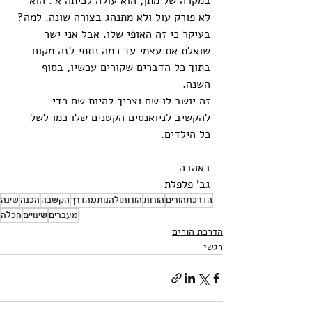
במקרה של מתן, הוא עולה לכיתה א'. הוא 
לא פורק עול ולא מתנהג בצורה שונה. למה? 
בעיקר כי זה האופי שלו. אבל אני ישר 
שואלת את עצמי עד כמה נתתי לזה מקום 
בתוך כל הדברים שקורים עכשיו, בסוף 
השנה.
זה יושב לו שם וצריך להיות שם כדי 
להקשיב לניואנסים הקטנים שלו כמו לשל 
כל הילדים.
באהבה 
גב' פלפלת
הדרכתהורים
הורות
הורותולהנותמהדרך
הקשבה
הכנה
שינה
מעברים
שינויים
הכלה
הדרכת הורים
רגשי