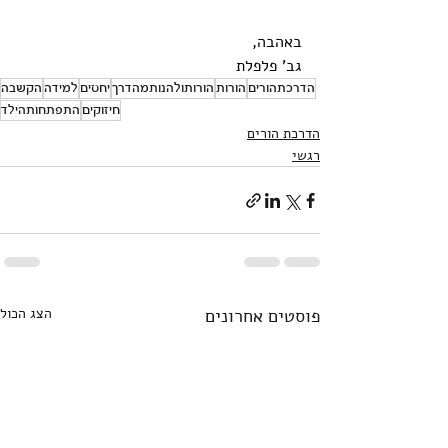
באהבה,
גב' פלפלת
הדרכתהורים
הורות
הורותולהנותמהדרך
יחסים
למידה
הקשבה
חיזוקים
התפתחותהילד
הדרכת הורים
רגשי
פוסטים אחרונים
הצג הכול