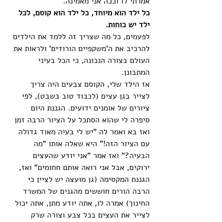
אמרתי לו וככה אני מאמינה.
כל ילד הוא מיוחד, כל ילד הוא קוסם, לכל 
ילד יש כוחות.
לפעמים, כל מה שצריך זה ללמד את הילדים 
להרכיב את ה'משקפיים הורודים' ולראות את 
העולם בצורה הנכונה, כי הכל בעיני 
המתבונן.
אז הילד שלי, הקוסם צבעים היה צריך 
לצייר בגן עצים (לכבוד טוב בשבט), לפי 
ציורים של אומנים ידועים. הגננת היום 
סיפרה לי שהוא הסתכל על הציור הרבה זמן 
ואז בא ואמר לה "יש לי בעיה מאוד גדולה 
עם הציור הזה!" היא שאלה אותו "מה 
הבעיה?" ואז אמר "אני יודע שהעצים 
ירוקים, אבל אני רואה אותם חחומים" ואז, 
הגננת המקסימה (גן מועצה יש לציין כי 
הרבה הורים חוששים מהגנים של המשרד 
החינוך) אמרה לו, אתה יודע מתן, אתה יכול 
לצייר את העצים בכל צבע וצורה שרק 