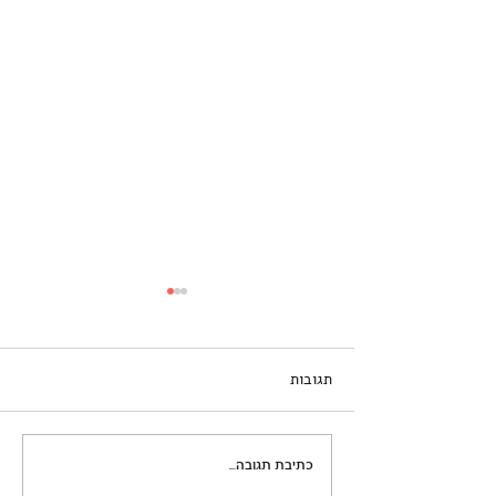
תגובות
רוצים ילד אמפתי?
כתיבת תגובה...