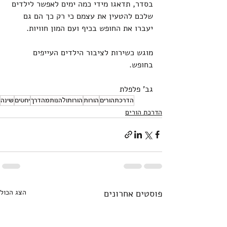
בסדר, תדאגו מידי כמה ימים לאפשר לילדים 
שלכם להטעין את עצמם כי רק כך הם גם 
יעברו את החופש בכיף ועם המון חוויות.
מוגש כשירות לציבור הילדים העייפים 
בחופש.
גב' פלפלת
הדרכתהורים
הורות
הורותולהנותמהדרך
יחסים
שינה
הדרכת הורים
פוסטים אחרונים
הצג הכול