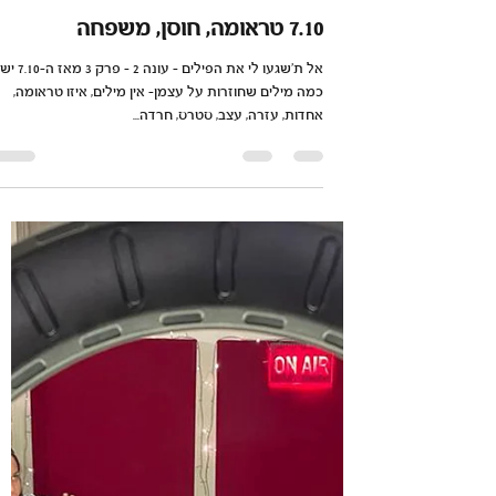
הדר בן מאיר
7 בדצמ׳ 2023
7.10 טראומה, חוסן, משפחה
אל ת'שגעו לי את הפילים - עונה 2 - פרק
כמה מילים שחוזרות על עצמן- אין מילים, איזו טראומה,
אחדות, עזרה, עצב, סטרס, חרדה...